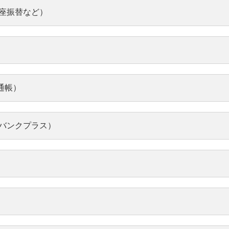
座振替など）
生体認証が使えない
機
き
にな
アプリ再インストールや、一定
ロッ
期間生体認証を利用していない
ワン
手続
運転免許証やマイナンバ
運
、ワ
等、再度利用登録することで解
通帳）
リ）
られ
決する場合があります。
ーカードのICチップが読
わ
んパ
話番
み取れない
プ
運転
更の
ネット口座振替申込受付
外
バンクプラス）
あんし
ない
かざしても反応がない、エラー
必要
サービス
、電
ら。
込限
になる、マイナンバーカードの
イン
に変
作方
情報を入力したがエラーになる
海外
ネット口座振替申込受付サービ
きが
キン
入出金明細を発行したい
残
等、振
場合はこちら。
て送
スの申込手続がわからない・エ
認し
ラーが表示された方はこちら。
イン
明細
ご希望の照会方法（インターネ
い
Eco通帳に切り替え前の明
E
ット、お電話、窓口）によりお
内、2
細を確認したい
手続き方法が異なります。
より操
紙の
イン
トフ
お取引推移表にお申し込みする