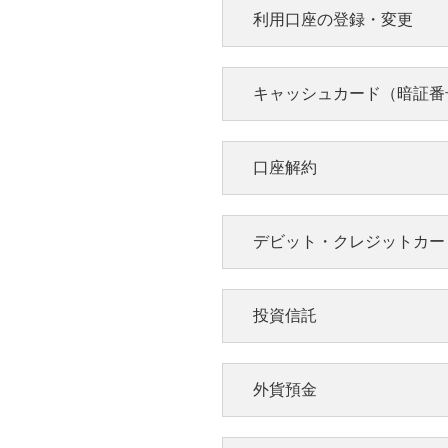
メインバンクプラス
利用口座の登録・変更
ォンのブラウザから通帳表
更したい
メージや、入出金明細を印
MUFGあんしんパス
ることができます。
MUFGあんしんパスにつ
定期預金の預け替え
キャッシュカード（暗証番
こちら。
たい
その他のお困りごと
ワンタイムパスワードの利
住所変更の手続きを
口座解約
録でお困りの方、ワンタイ
い
スワードのアプリやカード
使いでお困りの方はこちら
残高照会できる口座
デビット・クレジットカー
やしたい
ポイントサービスの
暗証番号を間違えて
方法を知りたい
投資信託
ドが使えない
普通預金の口座を解
外貨預金
たい
電話番号の追加・変