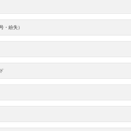
へ変
優遇内容を知りたい
振
お手
紙イ
と、最長10年分の明細をPDFフ
由
刷す
ァイルで確認できます。
いては
をし
自動つみたての金額変
定
号・紛失）
更・振替停止をしたい
た
用登
した
住所の入力ができない
住
ムパ
か
をお
。
を増
ダイレクトの代表口座を
ダ
ド
変更したい
ま
申込
普通預金の口座を解約し
カー
パスワード設定時に暗証
ネ
たい
番号を間違えた
番
約し
定期預金の口座を解約し
たい
更を
口座の氏名変更をしたい